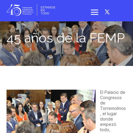
45 años de la FEMP
El Palacio de
Congresos
de
Torremolinos
, el lugar
donde
empezó
todo,