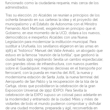
funcionado como la ciudadanía requería, más cerca de los
administrados.
Tras su elección, 20 Alcaldes se reunían a principios de los
ochenta llevando en sus carteras la idea y el proyecto del
municipalismo y el Estatuto de Autonomía con el Ministro
Fernando Abril Martorell, exigiéndole en principio que el
Gobierno, en ese momento de la UCD, dotara a los nuevos,
democráticos e inexpertos Alcaldes con una Nueva
Legislación para modernizar la institución municipal. Para
sustituir a Uruñuela, los sevillanos eligieron en las urnas en
1983 al “histórico” Manuel del Valle Arévalo, un abogado que
estuvo en la famosa “reunión de la tortilla”, que gestionó la
ciudad hasta 1991 registrando Sevilla un cambio espectacular,
con grandes obras de infraestructura, con nuevos puentes
sobre el Guadalquivir, mejoras decisivas en el transporte por
ferrocarril, con la puesta en marcha del AVE, la nueva y
modernísima estación de Santa Justa, la nueva terminal del
Aeropuerto de San Pablo y la recuperación de la Isla de la
Cartuja, obras que posibilitaron la celebración de la gran
Exposición Universal de 1992 (EXPO). Para Sevilla la
celebración de la EXPO supuso un colosal paso adelante en
la modernidad y entramado de la ciudad. Miles y miles de
visitantes de todo el mundo pudieron comprobar y disfrutar
de una ciudad moderna, preparada y ágil, reconvertida en