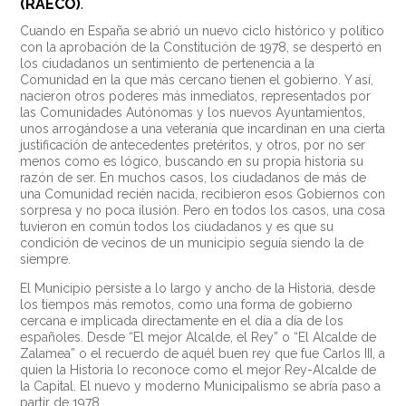
(RAECO)
.
Cuando en España se abrió un nuevo ciclo histórico y político
con la aprobación de la Constitución de 1978, se despertó en
los ciudadanos un sentimiento de pertenencia a la
Comunidad en la que más cercano tienen el gobierno. Y así,
nacieron otros poderes más inmediatos, representados por
las Comunidades Autónomas y los nuevos Ayuntamientos,
unos arrogándose a una veteranía que incardinan en una cierta
justificación de antecedentes pretéritos, y otros, por no ser
menos como es lógico, buscando en su propia historia su
razón de ser. En muchos casos, los ciudadanos de más de
una Comunidad recién nacida, recibieron esos Gobiernos con
sorpresa y no poca ilusión. Pero en todos los casos, una cosa
tuvieron en común todos los ciudadanos y es que su
condición de vecinos de un municipio seguía siendo la de
siempre.
El Municipio persiste a lo largo y ancho de la Historia, desde
los tiempos más remotos, como una forma de gobierno
cercana e implicada directamente en el día a día de los
españoles. Desde “El mejor Alcalde, el Rey” o “El Alcalde de
Zalamea” o el recuerdo de aquél buen rey que fue Carlos III, a
quien la Historia lo reconoce como el mejor Rey-Alcalde de
la Capital. El nuevo y moderno Municipalismo se abría paso a
partir de 1978.