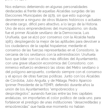
Nos estamos deteniendo en algunas personalidades
destacadas al frente de aquellas Alcaldías surgidas de las
Elecciones Municipales de 1979, sin que esto suponga
desmerecer a ninguno de otros titulares históricos o actuales
de este cargo, difícil pero atractivo, a lo largo de la Historia.
Uno de esos emprendedores del municipalismo, sin duda,
fue el primer Alcalde sevillano de la Democracia, Luis
Uruñuela, que se alzó por consenso con la Alcaldía hasta
1983, desplegando la mejor de las aptitudes para devolver a
los ciudadanos de la capital hispalense, mediante el
consenso de las fuerzas representadas en el Consistorio, la
cercanía de los sevillanos con la administración. Uruñuela
tuvo que lidiar con los años más difíciles del Ayuntamiento,
con una grave situación económica del Consistorio; con
inmenso esfuerzo enderezó las obras del Metro sevillano o
del polígono aeropuerto, contando siempre con el consenso
y el apoyo de otras fuerzas políticas. Junto con los Alcaldes
de Córdoba, Julio Anguita, y de Málaga, Pedro Aparicio
(primer Presidente de la FEMP), defendió durante años la
unión de los Ayuntamientos “empobrecidos y
desprotegidos”, aunando fuerzas entre las tres capitales
andaluzas, sin importarles el color político de cada uno, para
fortalecer el prestigio de unas instituciones “desacreditadas y
empobrecidas” que hasta ese momento no habían