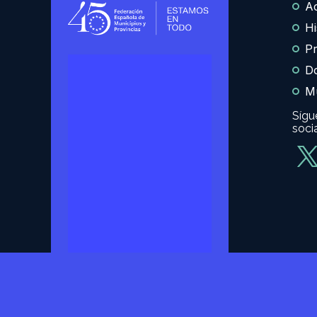
Ac
Hi
Pr
D
Mu
Sígu
soci