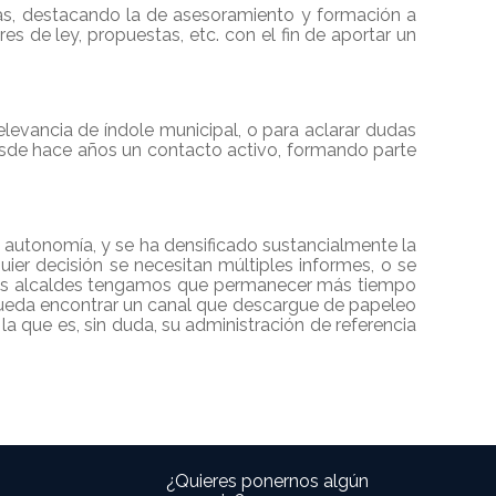
ías, destacando la de asesoramiento y formación a
s de ley, propuestas, etc. con el fin de aportar un
vancia de índole municipal, o para aclarar dudas
esde hace años un contacto activo, formando parte
 autonomía, y se ha densificado sustancialmente la
er decisión se necesitan múltiples informes, o se
 los alcaldes tengamos que permanecer más tiempo
e pueda encontrar un canal que descargue de papeleo
a que es, sin duda, su administración de referencia
¿Quieres ponernos algún