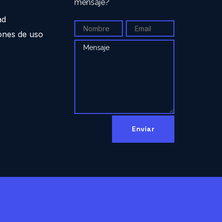
mensaje?
ad
ones de uso
Enviar