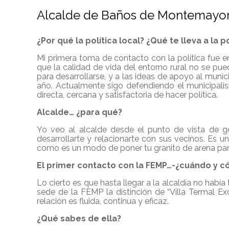
Alcalde de Baños de Montemayor 
¿Por qué la política local? ¿Qué te lleva a la po
Mi primera toma de contacto con la política fue en
que la calidad de vida del entorno rural no se pu
para desarrollarse, y a las ideas de apoyo al muni
año. Actualmente sigo defendiendo el municipali
directa, cercana y satisfactoria de hacer política.
Alcalde… ¿para qué?
Yo veo al alcalde desde el punto de vista de ge
desarrollarte y relacionarte con sus vecinos. Es u
como es un modo de poner tu granito de arena par
El primer contacto con la FEMP…-¿cuándo y c
Lo cierto es que hasta llegar a la alcaldía no habí
sede de la FEMP la distinción de “Villa Termal 
relación es fluida, continua y eficaz.
¿Qué sabes de ella?