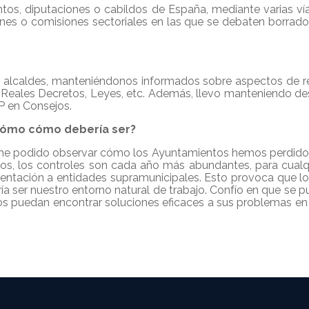
tos, diputaciones o cabildos de España, mediante varias v
ones o comisiones sectoriales en las que se debaten borradore
alcaldes, manteniéndonos informados sobre aspectos de rele
e Reales Decretos, Leyes, etc. Además, llevo manteniendo d
P en Consejos.
, cómo cómo debería ser?
día he podido observar cómo los Ayuntamientos hemos perdido
os, los controles son cada año más abundantes, para cualqui
mentación a entidades supramunicipales. Esto provoca que
ría ser nuestro entorno natural de trabajo. Confío en que s
s puedan encontrar soluciones eficaces a sus problemas en l