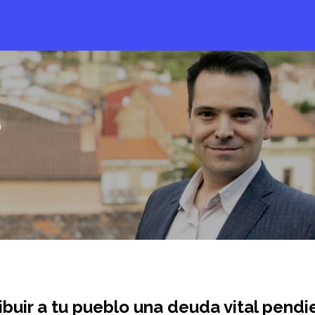
s
buir a tu pueblo una deuda vital pendi