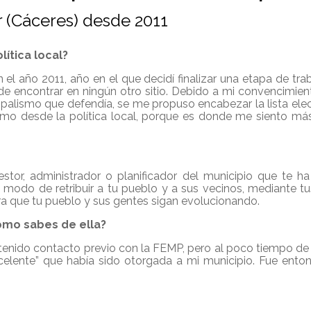
(Cáceres) desde 2011
lítica local?
 el año 2011, año en el que decidí finalizar una etapa de tra
ede encontrar en ningún otro sitio. Debido a mi convencimi
cipalismo que defendía, se me propuso encabezar la lista el
smo desde la política local, porque es donde me siento má
stor, administrador o planificador del municipio que te ha
n modo de retribuir a tu pueblo y a sus vecinos, mediante tus
a que tu pueblo y sus gentes sigan evolucionando.
ómo sabes de ella?
a tenido contacto previo con la FEMP, pero al poco tiempo de
Excelente” que había sido otorgada a mi municipio. Fue ent