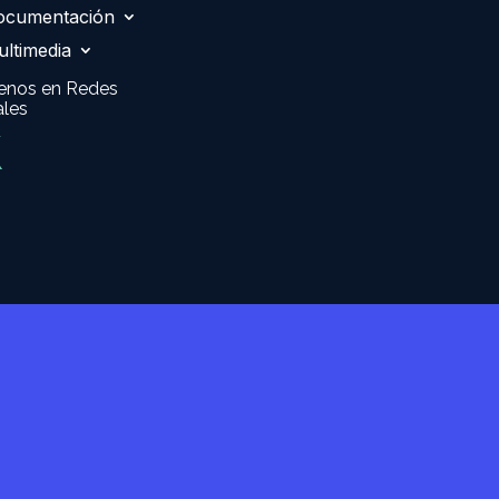
ocumentación
ltimedia
enos en Redes
ales