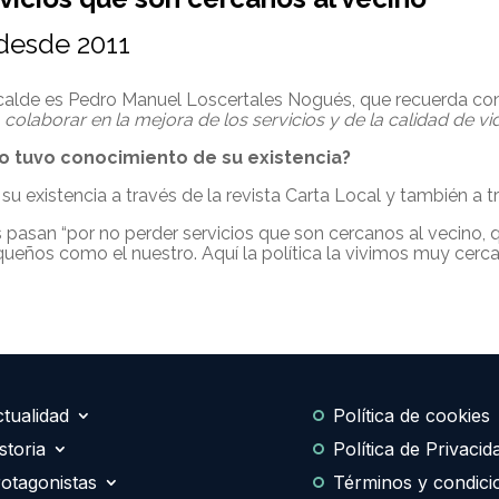
 desde 2011
 alcalde es Pedro Manuel Loscertales Nogués, que recuerda c
 colaborar en la mejora de los servicios y de la calidad de vi
o tuvo conocimiento de su existencia?
 existencia a través de la revista Carta Local y también a t
s pasan “por no perder servicios que son cercanos al vecino, 
eños como el nuestro. Aquí la política la vivimos muy cerca
tualidad
Política de cookies
storia
Política de Privacid
otagonistas
Términos y condici