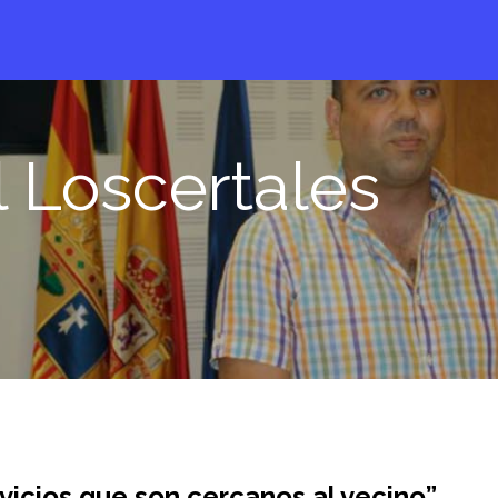
 Loscertales
rvicios que son cercanos al vecino”