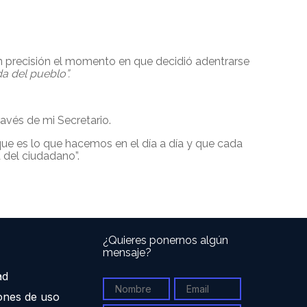
on precisión el momento en que decidió adentrarse
da del pueblo”.
ravés de mi Secretario.
que es lo que hacemos en el día a día y que cada
 del ciudadano”.
¿Quieres ponernos algún
mensaje?
ad
ones de uso