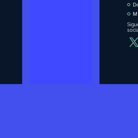
D
Mu
Sígu
soci