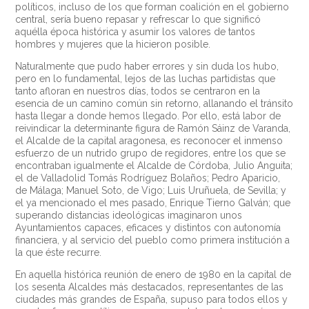
políticos, incluso de los que forman coalición en el gobierno
central, sería bueno repasar y refrescar lo que significó
aquélla época histórica y asumir los valores de tantos
hombres y mujeres que la hicieron posible.
Naturalmente que pudo haber errores y sin duda los hubo,
pero en lo fundamental, lejos de las luchas partidistas que
tanto afloran en nuestros días, todos se centraron en la
esencia de un camino común sin retorno, allanando el tránsito
hasta llegar a donde hemos llegado. Por ello, está labor de
reivindicar la determinante figura de Ramón Sáinz de Varanda,
el Alcalde de la capital aragonesa, es reconocer el inmenso
esfuerzo de un nutrido grupo de regidores, entre los que se
encontraban igualmente el Alcalde de Córdoba, Julio Anguita;
el de Valladolid Tomás Rodríguez Bolaños; Pedro Aparicio,
de Málaga; Manuel Soto, de Vigo; Luis Uruñuela, de Sevilla; y
el ya mencionado el mes pasado, Enrique Tierno Galván; que
superando distancias ideológicas imaginaron unos
Ayuntamientos capaces, eficaces y distintos con autonomía
financiera, y al servicio del pueblo como primera institución a
la que éste recurre.
En aquella histórica reunión de enero de 1980 en la capital de
los sesenta Alcaldes más destacados, representantes de las
ciudades más grandes de España, supuso para todos ellos y