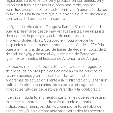
regionales así lo entendieron y propiciaron con antelación y
visión de futuro las bases que, años más tarde, nos han
permitido avanzar, desde la autonomía y la financiación de los
municipios, una tarea ésta que aún hoy se sigue reivindicando
con tenacidad por sus continuadores.
La figura del Alcalde de Zaragoza Ramón Sáinz de Varanda
puede presentarse desde muy variadas aristas. Fue un jurista
de reconocido prestigio y autor de numerosas e
imprescindibles obras. Colaboró e impulsó desde las
incipientes filas del municipalismo la creación de la FEMP, la
puesta en marcha de la Ley de Bases de Régimen Local de 2
de abril de 1985 y desde el Ayuntamiento de Zaragoza,
igualmente impulsó el Estatuto de Autonomía de Aragón.
Le tocó vivir en una época histórica en la que los regidores
de todos los colores políticos coincidían en las principales
reivindicaciones y en la necesidad de llevar a cabo
programas de actuación. Frente a la confrontación y la tensión
política de otros escenarios, prevaleció el diálogo -otra de las
innegables virtudes de Sainz de Varanda- y la colaboración.
Fueron, sin dudarlo, momentos ilusionantes que es necesario
mantener siempre en nuestra más reciente memoria
institucional y municipalista. Hoy, cuando tanto se habla del
espíritu del 78, no siempre abrazado por todos los sectores